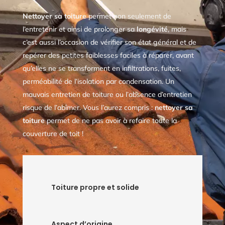
Nettoyer sa toiture
permet non seulement de
l’entretenir et ainsi de prolonger sa
longévité
, mais
c’est aussi l’occasion de vérifier son état général et de
repérer des petites faiblesses faciles à réparer, avant
qu’elles ne se transforment en infiltrations, fuites,
perméabilité de l’isolation par condensation. Un
mauvais entretien de toiture ou l’absence d’entretien
risque de l’abîmer. Vous l’aurez compris :
nettoyer sa
toiture
permet de ne pas avoir à refaire toute la
couverture de toit !
Toiture propre et solide
Aspect d’origine