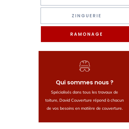
ZINGUERIE
RAMONAGE
Qui sommes nous ?
Qui sommes nous ?
Spécialisés dans tous les travaux de
Spécialisés dans tous les travaux de
toiture, David Couverture répond à chacun
toiture, David Couverture répond à chacun
de vos besoins en matière de couverture.
de vos besoins en matière de couverture.